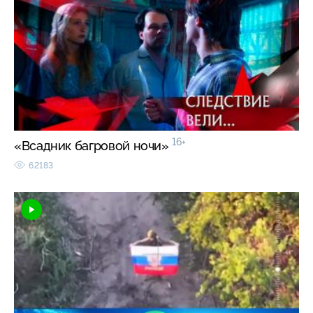
16+
«Всадник багровой ночи»
62183