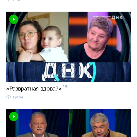
16+
«Развратная вдова?»
19494