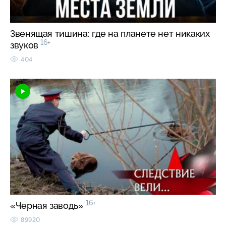
Звенящая тишина: где на планете нет никаких
16+
звуков
404
16+
«Черная заводь»
89920