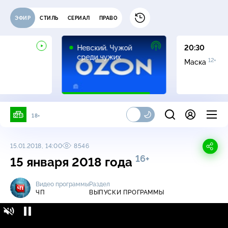
ЭФИР
СТИЛЬ
СЕРИАЛ
ПРАВО
16+
Невский. Чужой
20:30
среди чужих
12+
Маска
18+
15.01.2018, 14:00
8546
16+
15 января 2018 года
Видео программы
Раздел
ЧП
ВЫПУСКИ ПРОГРАММЫ
ЧП / Выпуски программы / 15 января 2018
16+