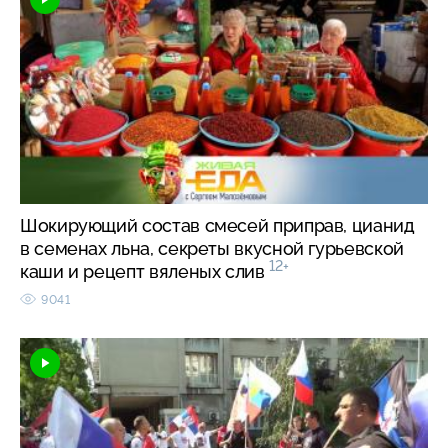
Шокирующий состав смесей приправ, цианид
в семенах льна, секреты вкусной гурьевской
12+
каши и рецепт вяленых слив
9041