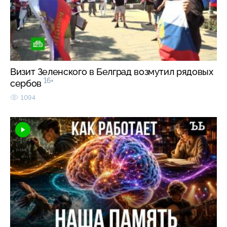
Визит Зеленского в Белград возмутил рядовых
16+
сербов
1094