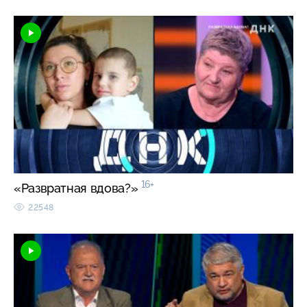
16+
«Развратная вдова?»
22548