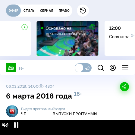
ЭФИР
СТИЛЬ
СЕРИАЛ
ПРАВО
16+
Основано на
12:00
реальных событиях
0+
Своя игра
18+
06.03.2018, 14:00
4804
16+
6 марта 2018 года
Видео программы
Раздел
ЧП
ВЫПУСКИ ПРОГРАММЫ
ЧП / Выпуски программы / 6 марта 2018
16+