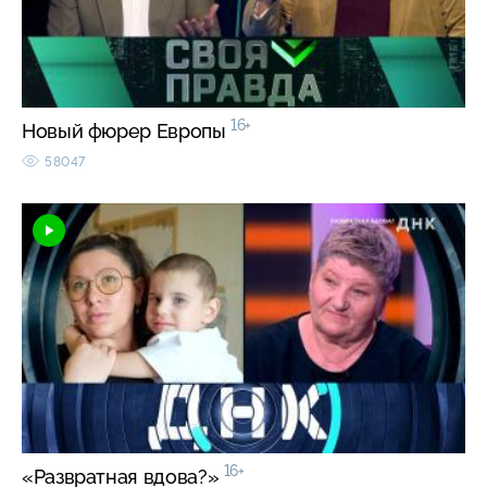
16+
Новый фюрер Европы
58047
16+
«Развратная вдова?»