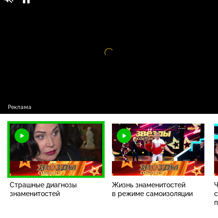
Звезды сошлись / Выпуски проекта /
16+
Страшные диагнозы знаменитостей
Видео
проигрыватель
загружается.
Страшные диагнозы
Жизнь знаменитостей
Ч
знаменитостей
в режиме самоизоляции
с
п