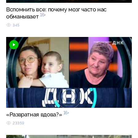
Вспомнить все: почему мозг часто нас
16+
обманывает
345
16+
«Развратная вдова?»
23359