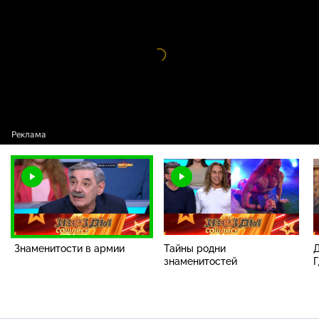
Знаменитости в армии
Видео
проигрыватель
загружается.
Знаменитости в армии
Тайны родни
Д
знаменитостей
Г