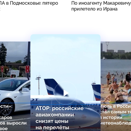
ЛА в Подмосковье: пятеро
По иноагенту Макаревичу
х
прилетело из Ирана