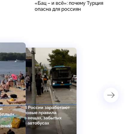
«Бац – и всё»: почему Турция
В
опасна для россиян
ч