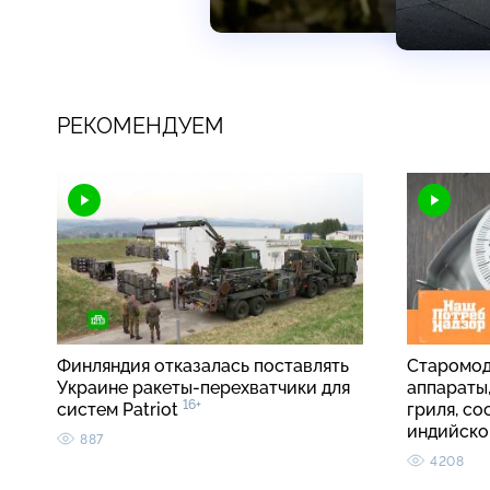
РЕКОМЕНДУЕМ
Финляндия отказалась поставлять
Старомод
Украине ракеты-перехватчики для
аппараты
16+
систем Patriot
гриля, со
индийско
887
4208