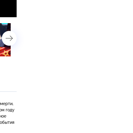
Судьбы звезд 90-х
Женщины Владимира
Кузьмина, родня Жанны
Агузаровой и наследств
Владимира Шаинского
смерти,
ом году
ное
события