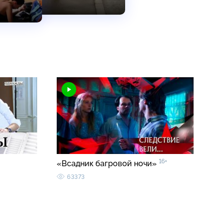
16+
«Всадник багровой ночи»
63373