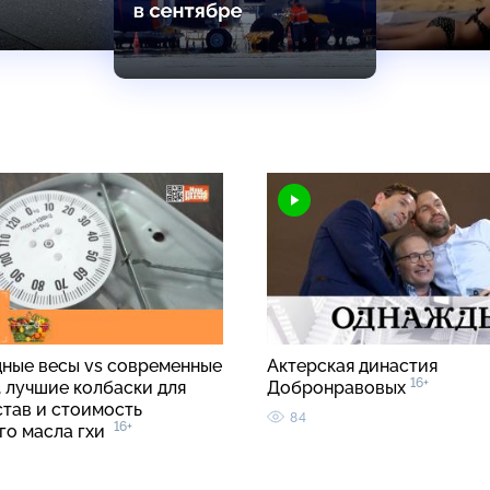
ные весы vs современные
Актерская династия
16+
, лучшие колбаски для
Добронравовых
став и стоимость
84
16+
го масла гхи