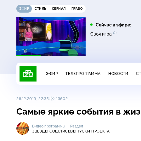
ЭФИР
СТИЛЬ
СЕРИАЛ
ПРАВО
08:00
09:00
Сейчас в эфире:
16+
12+
0+
0+
Чудо техники
Дачный ответ
Своя игра
ЭФИР
ТЕЛЕПРОГРАММА
НОВОСТИ
С
28.12.2019, 22:35
13602
Самые яркие события в жиз
Видео программы
Раздел
ЗВЕЗДЫ СОШЛИСЬ
ВЫПУСКИ ПРОЕКТА