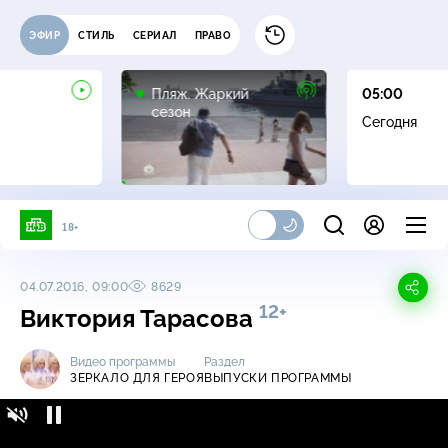
ЭФИР
СТИЛЬ
СЕРИАЛ
ПРАВО
16+
Пляж. Жаркий
05:00
сезон
Сегодня
18+
04.07.2016, 09:00
8629
12+
Виктория Тарасова
Видео программы
Раздел
ЗЕРКАЛО ДЛЯ ГЕРОЯ
ВЫПУСКИ ПРОГРАММЫ
Зеркало для героя / Выпуски программы /
12+