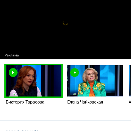
Виктория Тарасова
Видео
проигрыватель
загружается.
Виктория Тарасова
Елена Чайковская
А