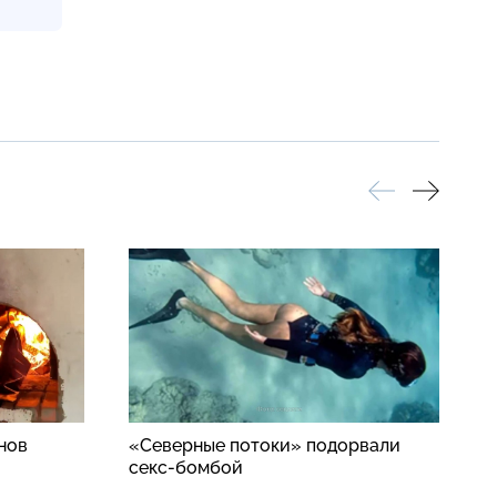
нов
«Северные потоки» подорвали
П
секс-бомбой
п