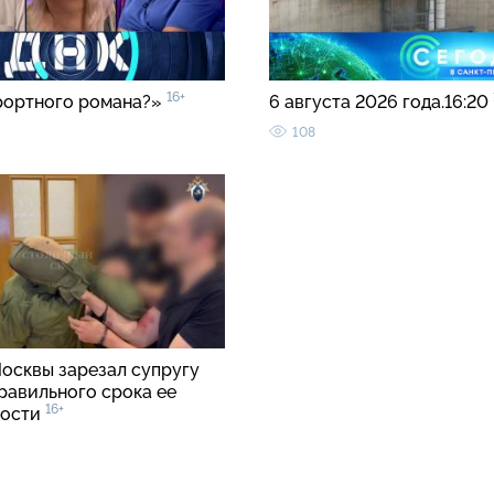
16+
рортного романа?»
6 августа 2026 года.16:20
108
осквы зарезал супругу
равильного срока ее
16+
ности