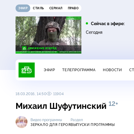
ЭФИР
СТИЛЬ
СЕРИАЛ
ПРАВО
10:25
11:00
Сейчас в эфире:
16+
ЧП
ДНК
Сегодня
ЭФИР
ТЕЛЕПРОГРАММА
НОВОСТИ
С
18.03.2016, 14:50
11904
12+
Михаил Шуфутинский
Видео программы
Раздел
ЗЕРКАЛО ДЛЯ ГЕРОЯ
ВЫПУСКИ ПРОГРАММЫ