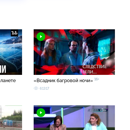
16+
планете
«Всадник багровой ночи»
61317