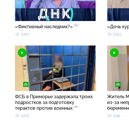
16+
«Фиктивный наследник?»
«Дочь ку
9797
5101
ФСБ в Приморье задержала троих
Житель М
подростков за подготовку
из-за неп
16+
терактов против военных
беремен
1479
508