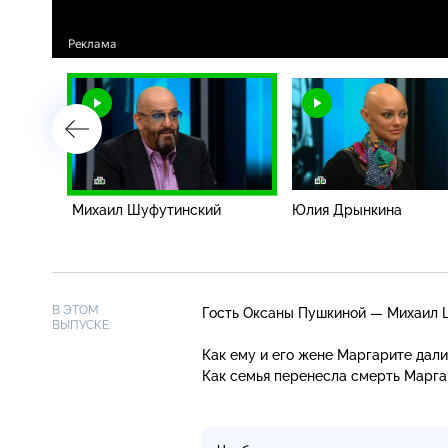
Михаил Шуфутинский
Юлия Дрынкина
В ЭТОМ
Гость Оксаны Пушкиной — Михаил Ш
ВЫПУСКЕ:
Как ему и его жене Маргарите дал
Как семья перенесла смерть Марг