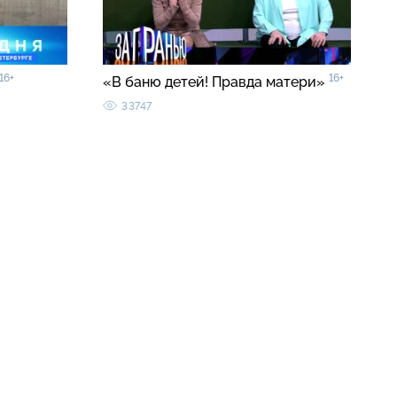
16+
16+
«В баню детей! Правда матери»
33747