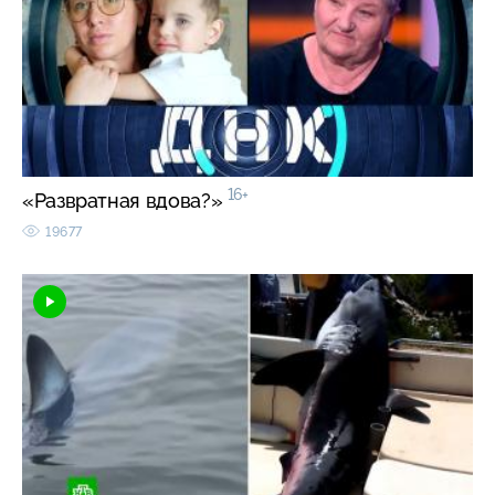
16+
«Развратная вдова?»
19677