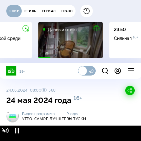
ЭФИР
СТИЛЬ
СЕРИАЛ
ПРАВО
0+
Дачный ответ
23:50
16+
жой среди
Сильная
18+
24.05.2024, 08:00
568
16+
24 мая 2024 года
Видео программы
Раздел
УТРО. САМОЕ ЛУЧШЕЕ
ВЫПУСКИ
Утро. Самое лучшее / Выпуски / 24 мая 2024
16+