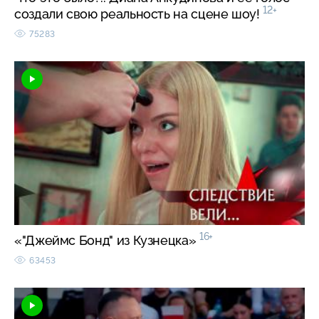
12+
создали свою реальность на сцене шоу!
75283
16+
«"Джеймс Бонд" из Кузнецка»
63453