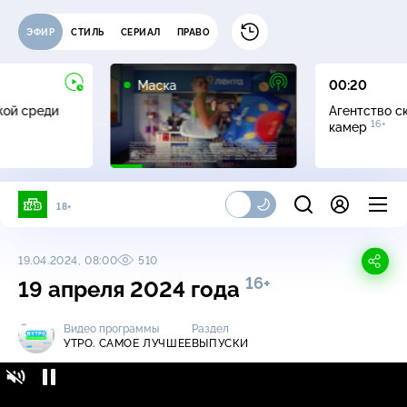
ЭФИР
СТИЛЬ
СЕРИАЛ
ПРАВО
12+
Маска
00:20
жой среди
Агентство с
16+
камер
18+
19.04.2024, 08:00
510
16+
19 апреля 2024 года
Видео программы
Раздел
УТРО. САМОЕ ЛУЧШЕЕ
ВЫПУСКИ
Утро. Самое лучшее / Выпуски / 19 апреля
16+