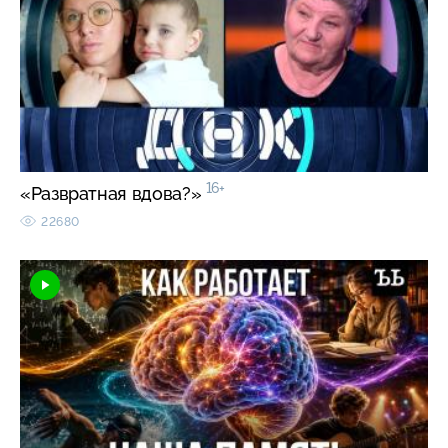
16+
«Развратная вдова?»
22680