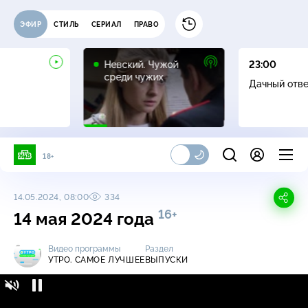
ЭФИР
СТИЛЬ
СЕРИАЛ
ПРАВО
16+
Невский. Чужой
23:00
среди чужих
Дачный отв
18+
14.05.2024, 08:00
334
16+
14 мая 2024 года
Видео программы
Раздел
УТРО. САМОЕ ЛУЧШЕЕ
ВЫПУСКИ
Утро. Самое лучшее / Выпуски / 14 мая 2024
16+