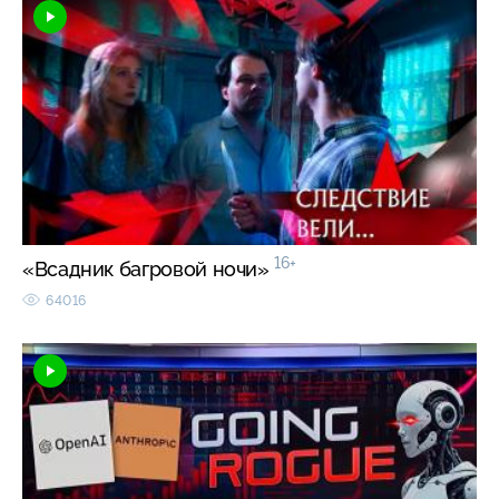
16+
«Всадник багровой ночи»
64016