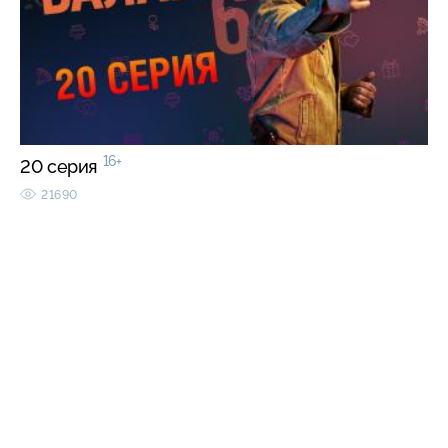
16+
20 серия
21690