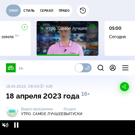
ЭФИР
СТИЛЬ
СЕРИАЛ
ПРАВО
16+
Утро. Самое лучшее
05:00
16+
я земля
Сегодня
18+
18.04.2023, 08:00
528
16+
18 апреля 2023 года
Видео программы
Раздел
УТРО. САМОЕ ЛУЧШЕЕ
ВЫПУСКИ
Утро. Самое лучшее / Выпуски / 18 апреля
16+