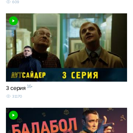
609
16+
3 серия
31170