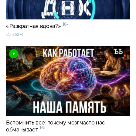
16+
«Развратная вдова?»
25274
Вспомнить все: почему мозг часто нас
16+
обманывает