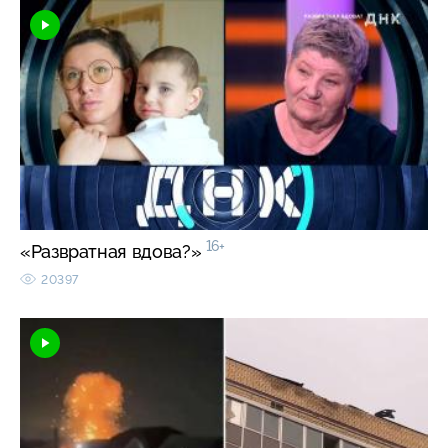
16+
«Развратная вдова?»
20397