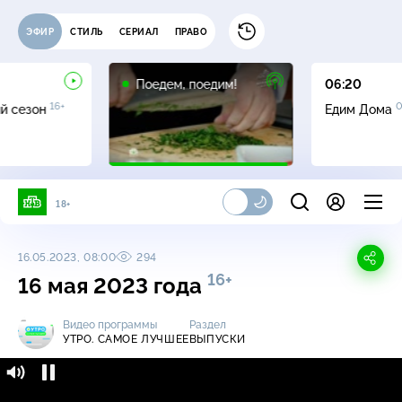
ЭФИР
СТИЛЬ
СЕРИАЛ
ПРАВО
16+
Поедем, поедим!
06:20
16+
0
й сезон
Едим Дома
18+
16.05.2023, 08:00
294
16+
16 мая 2023 года
Видео программы
Раздел
УТРО. САМОЕ ЛУЧШЕЕ
ВЫПУСКИ
Утро. Самое лучшее / Выпуски / 16 мая 2023
16+