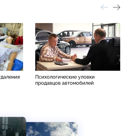
удаления
Психологические уловки
Н
продавцов автомобилей
д