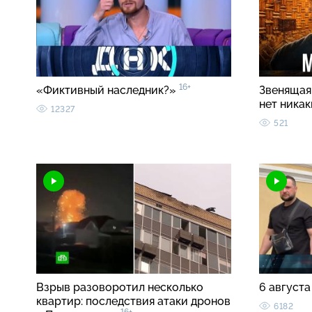
16+
«Фиктивный наследник?»
Звенящая 
нет ника
12327
521
Взрыв разоворотил несколько
6 августа
квартир: последствия атаки дронов
6182