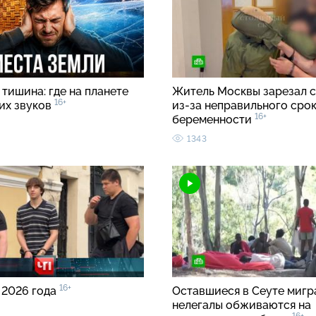
тишина: где на планете
Житель Москвы зарезал с
16+
ких звуков
из-за неправильного срок
16+
беременности
1343
16+
 2026 года
Оставшиеся в Сеуте мигр
нелегалы обживаются на