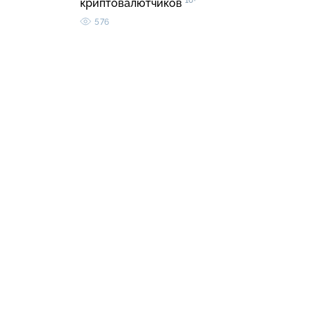
16+
криптовалютчиков
576