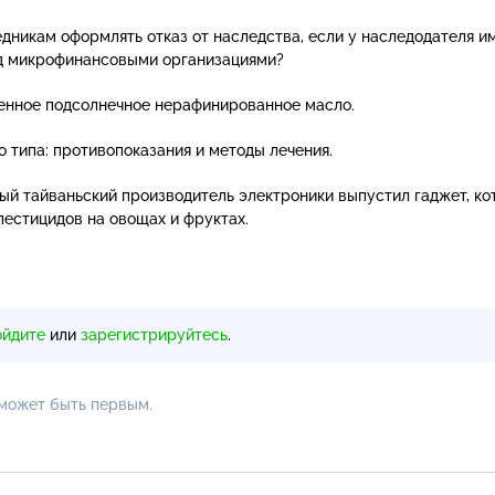
дникам оформлять отказ от наследства, если у наследодателя и
д микрофинансовыми организациями?
енное подсолнечное нерафинированное масло.
о
типа: противопоказания и методы лечения.
ный тайваньский производитель электроники выпустил гаджет, к
пестицидов на овощах и фруктах.
ойдите
или
зарегистрируйтесь
.
 может быть первым.