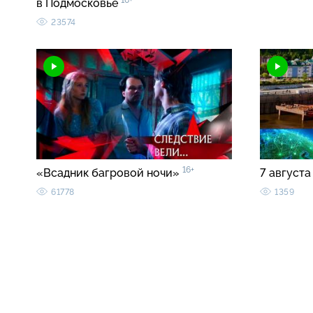
16+
в Подмосковье
23574
16+
«Всадник багровой ночи»
7 августа
61778
1359