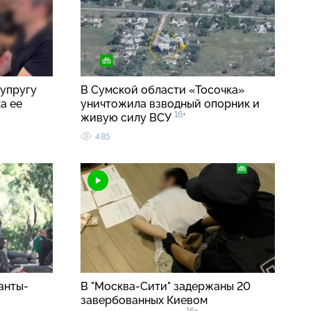
упругу
В Сумской области «Тосочка»
а ее
уничтожила взводный опорник и
16+
живую силу ВСУ
485
анты-
В "Москва-Сити" задержаны 20
завербованных Киевом