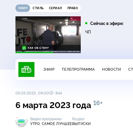
ЭФИР
СТИЛЬ
СЕРИАЛ
ПРАВО
05:25
07:00
Сейчас в эфире:
16+
Лесник. Своя земля
Сегодня
ЧП
ЭФИР
ТЕЛЕПРОГРАММА
НОВОСТИ
С
06.03.2023, 08:00
844
16+
6 марта 2023 года
Видео программы
Раздел
УТРО. САМОЕ ЛУЧШЕЕ
ВЫПУСКИ