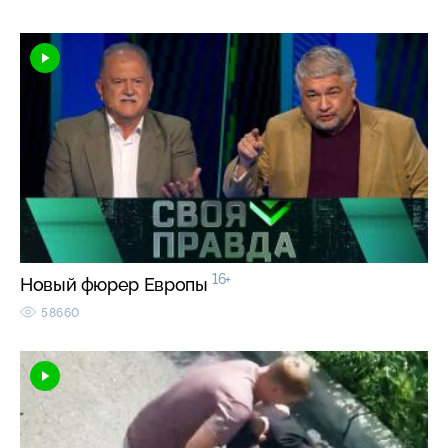
16+
Новый фюрер Европы
58660