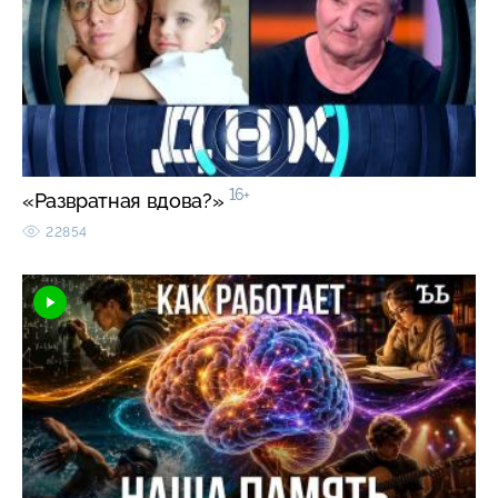
16+
«Развратная вдова?»
22854