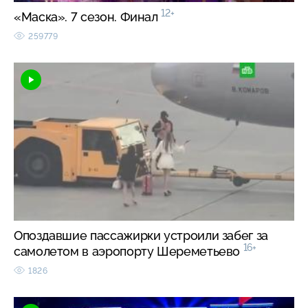
12+
«Маска». 7 сезон. Финал
259779
Опоздавшие пассажирки устроили забег за
16+
самолетом в аэропорту Шереметьево
1826