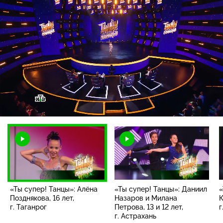
Загрузка
:
42.63%
/
Наст
«Ты супер! Танцы»: Алёна
«Ты супер! Танцы»: Даниил
«
Позднякова, 16 лет,
Назаров и Милана
К
г. Таганрог
Петрова, 13 и 12 лет,
г
г. Астрахань