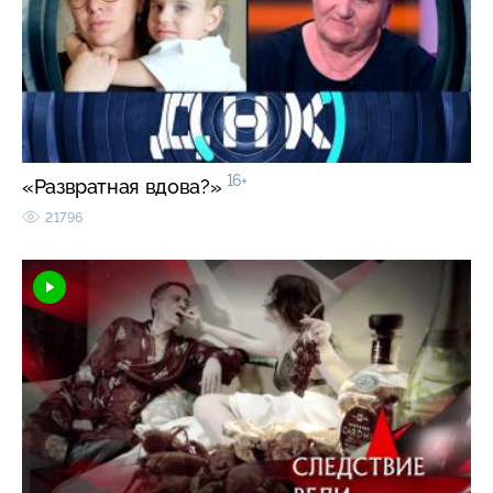
16+
«Развратная вдова?»
21796