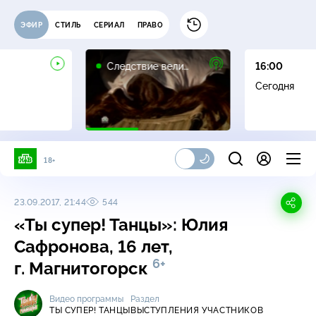
ЭФИР
СТИЛЬ
СЕРИАЛ
ПРАВО
16+
Следствие вели…
16:00
Сегодня
18+
23.09.2017, 21:44
544
«Ты супер! Танцы»: Юлия
Сафронова, 16 лет,
6+
г. Магнитогорск
Видео программы
Раздел
ТЫ СУПЕР! ТАНЦЫ
ВЫСТУПЛЕНИЯ УЧАСТНИКОВ