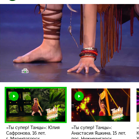
Загрузка
:
30.40%
/
Наст
«Ты супер! Танцы»: Юлия
«Ты супер! Танцы»:
«
Сафронова, 16 лет,
Анастасия Яшкина, 15 лет,
К
г. Магнитогорск
пос. Нижнеангарск
Х