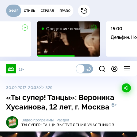
ЭФИР
СТИЛЬ
СЕРИАЛ
ПРАВО
16+
Следствие вели…
15:00
Дельфин. Н
18+
30.09.2017, 20:33
329
«Ты супер! Танцы»: Вероника
6+
Хусаинова, 12 лет, г. Москва
Видео программы
Раздел
ТЫ СУПЕР! ТАНЦЫ
ВЫСТУПЛЕНИЯ УЧАСТНИКОВ