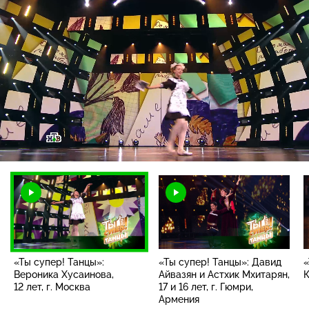
Загрузка
:
24.46%
/
Наст
«Ты супер! Танцы»:
«Ты супер! Танцы»: Давид
«
Вероника Хусаинова,
Айвазян и Астхик Мхитарян,
К
12 лет, г. Москва
17 и 16 лет, г. Гюмри,
Армения