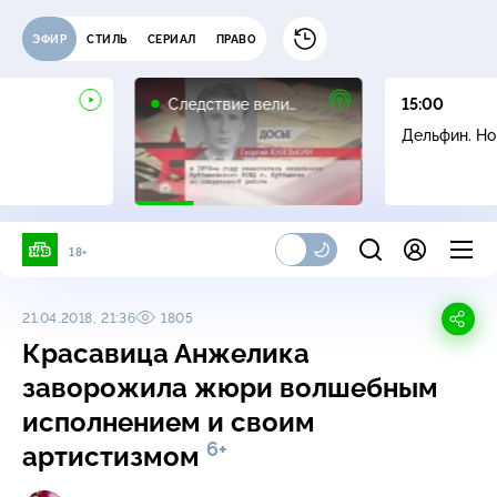
ЭФИР
СТИЛЬ
СЕРИАЛ
ПРАВО
16+
Следствие вели…
15:00
Дельфин. Н
18+
21.04.2018, 21:36
1805
Красавица Анжелика
заворожила жюри волшебным
исполнением и своим
6+
артистизмом