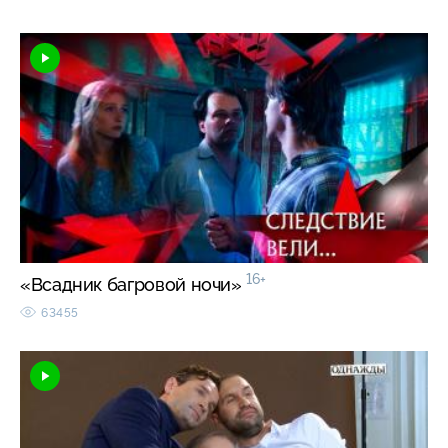
16+
«Всадник багровой ночи»
63455