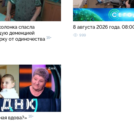
колонка спасла
8 августа 2026 года. 08:
щую деменцией
999
16+
рку от одиночества
16+
ная вдова?»