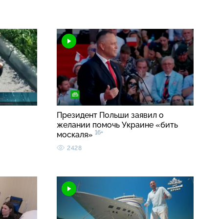
Президент Польши заявил о
желании помочь Украине «бить
16+
москаля»
2428