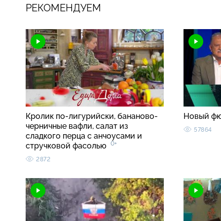
РЕКОМЕНДУЕМ
Кролик по-лигурийски, бананово-
Новый ф
черничные вафли, салат из
57864
сладкого перца с анчоусами и
0+
стручковой фасолью
2872