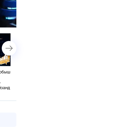
астройки
робыш
Юная Снежана из
«В тебе есть красота
Белоруссии впечатлила всех
и характер!»: Вика пора
о
задорной песней и получила
жюри ярким исполнение
йзанд
суперподарок от Елены
и силой духа
Воробей