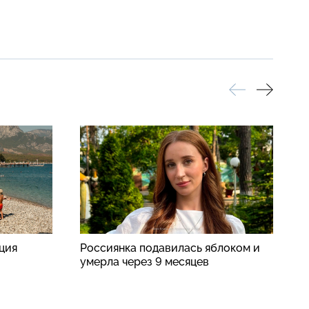
рция
Россиянка подавилась яблоком и
А
умерла через 9 месяцев
п