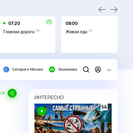
07:20
08:00
09
16+
12+
Главная дорога
Живая еда
Кв
Сегодня в Москве
Экономика
18+
СЯ
ИНТЕРЕСНО