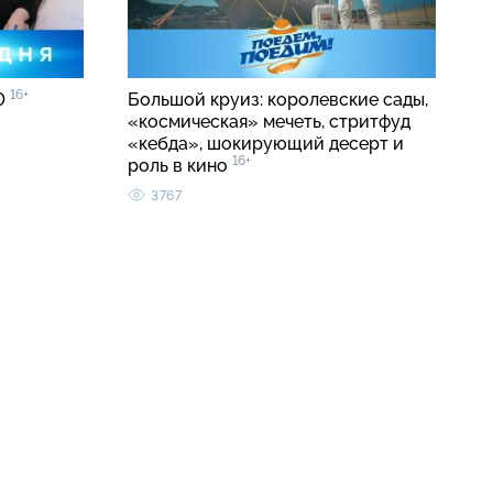
16+
00
Большой круиз: королевские сады,
«космическая» мечеть, стритфуд
«кебда», шокирующий десерт и
16+
роль в кино
3767