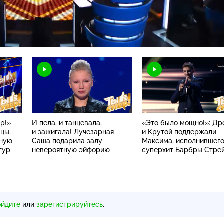
Н
р!»
И пела, и танцевала,
«Это было мощно!»: Д
цы,
и зажигала! Лучезарная
и Крутой поддержали
тную
Саша подарила залу
Максима, исполнившег
тур
невероятную эйфорию
суперхит Барбры Стре
ойдите
или
зарегистрируйтесь
.