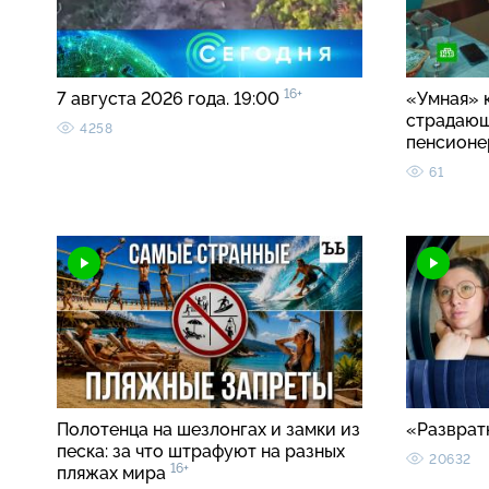
16+
7 августа 2026 года. 19:00
«Умная» 
страдаю
4258
пенсионе
61
Полотенца на шезлонгах и замки из
«Разврат
песка: за что штрафуют на разных
20632
16+
пляжах мира