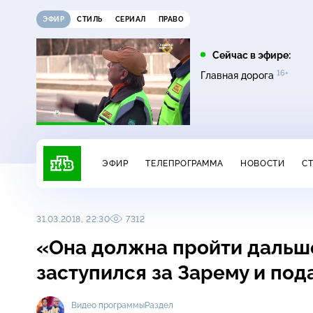
ЭФИР
СТИЛЬ
СЕРИАЛ
ПРАВО
05:20
05:25
Сейчас в эфире:
16+
16+
Пляж. Жаркий
Поедем, поедим!
Главная дорога
16+
сезон
ЭФИР
ТЕЛЕПРОГРАММА
НОВОСТИ
С
31.03.2018, 22:30
7312
«Она должна пройти дальш
заступился за Зарему и по
Видео программы
Раздел