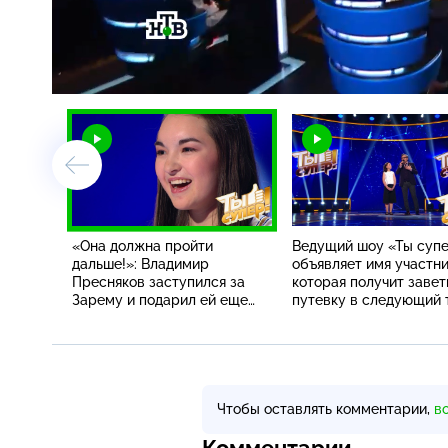
Загрузка
:
8.28%
/
«Она должна пройти
Ведущий шоу «Ты супе
дальше!»: Владимир
объявляет имя участни
Пресняков заступился за
которая получит заве
Зарему и подарил ей еще
путевку в следующий 
один шанс
Чтобы оставлять комментарии,
в
Комментарии