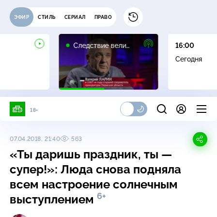
ЭФИР
СТИЛЬ
СЕРИАЛ
ПРАВО
16+
Следствие вели…
16:00
Сегодня
18+
07.04.2018, 21:40
563
«Ты даришь праздник, ты —
супер!»: Люда снова подняла
всем настроение солнечным
6+
выступлением