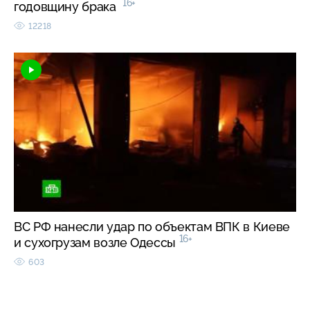
16+
годовщину брака
12218
ВС РФ нанесли удар по объектам ВПК в Киеве
16+
и сухогрузам возле Одессы
603