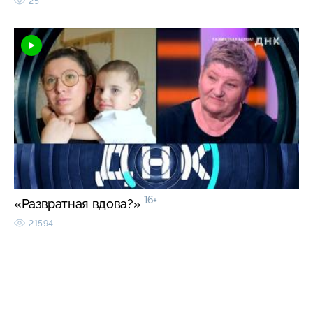
25
16+
«Развратная вдова?»
21594