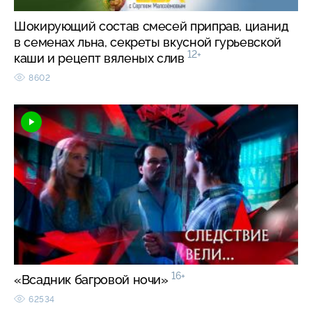
Шокирующий состав смесей приправ, цианид
в семенах льна, секреты вкусной гурьевской
12+
каши и рецепт вяленых слив
8602
16+
«Всадник багровой ночи»
62534