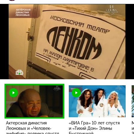
Загрузка
:
3.40%
/
Наст
Актерская династия
«ВИА Гра» 10 лет спустя
М
Леоновых и «Человек-
и «Тихий Дон» Элины
и
амфибия» полвека спустя
Быстрицкой