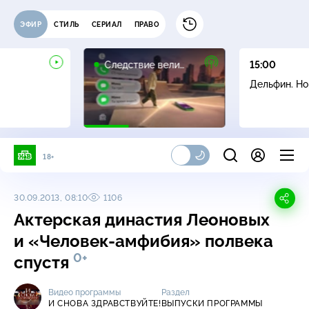
ЭФИР
СТИЛЬ
СЕРИАЛ
ПРАВО
16+
Следствие вели…
15:00
Дельфин. Н
18+
30.09.2013, 08:10
1106
Актерская династия Леоновых
и «Человек-амфибия» полвека
0+
спустя
Видео программы
Раздел
И СНОВА ЗДРАВСТВУЙТЕ!
ВЫПУСКИ ПРОГРАММЫ