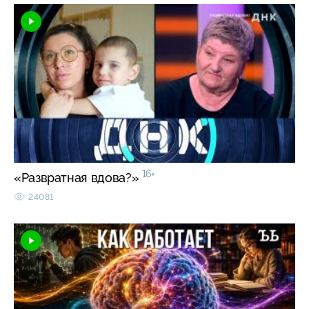
16+
«Развратная вдова?»
24081