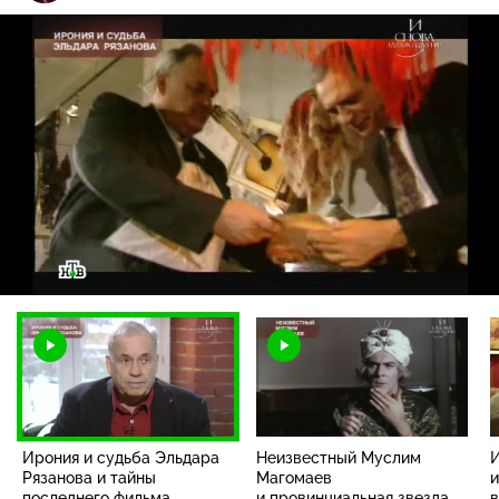
Загрузка
:
3.28%
/
Наст
Ирония и судьба Эльдара
Неизвестный Муслим
И
Рязанова и тайны
Магомаев
и
последнего фильма
и провинциальная звезда
в