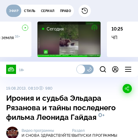
ЭФИР
СТИЛЬ
СЕРИАЛ
ПРАВО
Сегодня
10:25
16+
я земля
ЧП
18+
19.08.2013, 08:10
980
Ирония и судьба Эльдара
Рязанова и тайны последнего
0+
фильма Леонида Гайдая
Видео программы
Раздел
И СНОВА ЗДРАВСТВУЙТЕ!
ВЫПУСКИ ПРОГРАММЫ