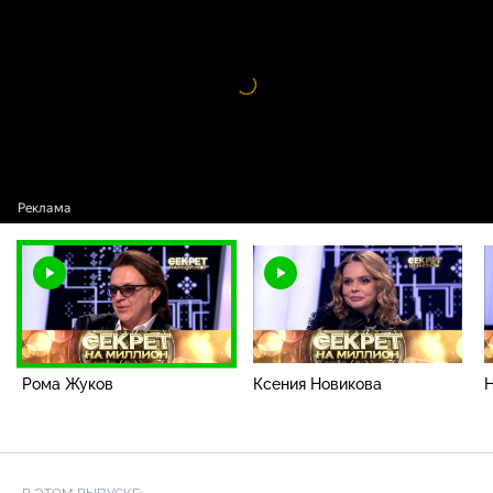
Видео
проигрыватель
загружается.
Рома Жуков
Ксения Новикова