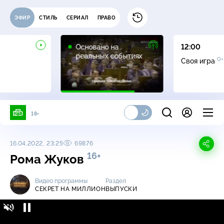
ЭФИР
СТИЛЬ
СЕРИАЛ
ПРАВО
16+
Основано на
12:00
реальных событиях
0+
Своя игра
18+
16.04.2022, 23:25
69876
16+
Рома Жуков
Видео программы
Раздел
СЕКРЕТ НА МИЛЛИОН
ВЫПУСКИ
Секрет на миллион / Выпуски / Рома Жуков
16+