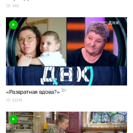
342
16+
«Развратная вдова?»
21375