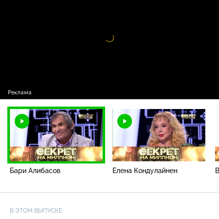
Алибасов
Видео
проигрыватель
загружается.
Бари Алибасов
Елена Кондулайнен
В ЭТОМ ВЫПУСКЕ: