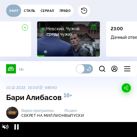
ЭФИР
СТИЛЬ
СЕРИАЛ
ПРАВО
16+
Невский. Чужой
23:00
среди чужих
Дачный отв
18+
10.12.2022, 15:00
68590
16+
Бари Алибасов
Видео программы
Раздел
СЕКРЕТ НА МИЛЛИОН
ВЫПУСКИ
Секрет на миллион / Выпуски / Бари
16+