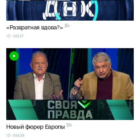
16+
«Развратная вдова?»
18337
16+
Новый фюрер Европы
56428