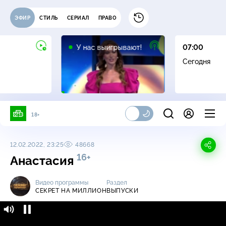
ЭФИР
СТИЛЬ
СЕРИАЛ
ПРАВО
12+
У нас выигрывают!
07:00
Сегодня
18+
12.02.2022, 23:25
48668
16+
Анастасия
Видео программы
Раздел
СЕКРЕТ НА МИЛЛИОН
ВЫПУСКИ
Секрет на миллион / Выпуски / Анастасия
16+