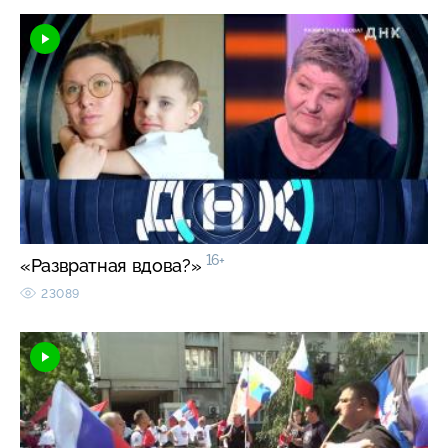
16+
«Развратная вдова?»
23089