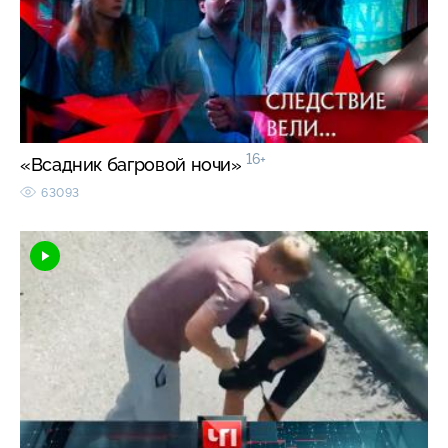
16+
«Всадник багровой ночи»
63093