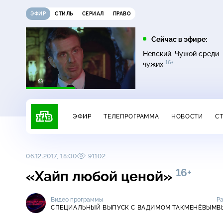
ЭФИР
СТИЛЬ
СЕРИАЛ
ПРАВО
12:00
13:00
Сейчас в эфире:
16+
Жди меня
Сегодня
Невский. Чужой среди
16+
чужих
ЭФИР
ТЕЛЕПРОГРАММА
НОВОСТИ
С
06.12.2017, 18:00
91102
16+
«Хайп любой ценой»
Видео программы
Р
СПЕЦИАЛЬНЫЙ ВЫПУСК С ВАДИМОМ ТАКМЕНЁВЫМ
В