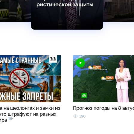
 на шезлонгах и замки из
Прогноз погоды на 8 авгу
 что штрафуют на разных
190
16+
ира