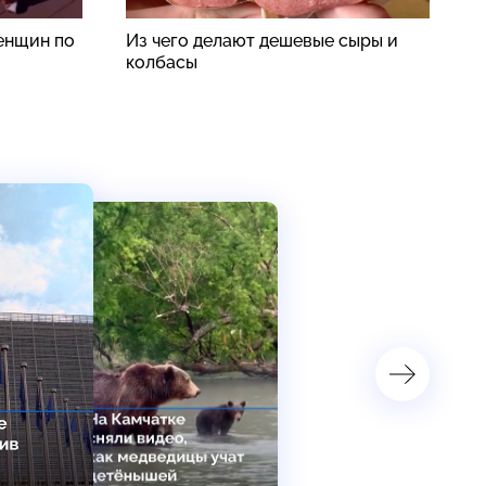
енщин по
Из чего делают дешевые сыры и
В
колбасы
п