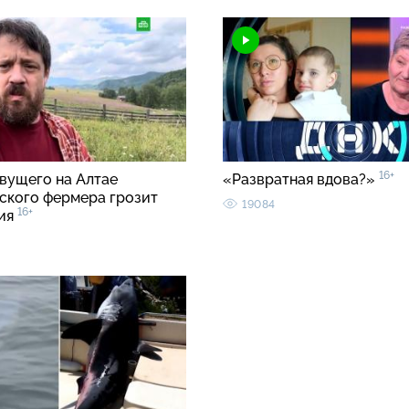
16+
вущего на Алтае
«Развратная вдова?»
ского фермера грозит
19084
16+
ия