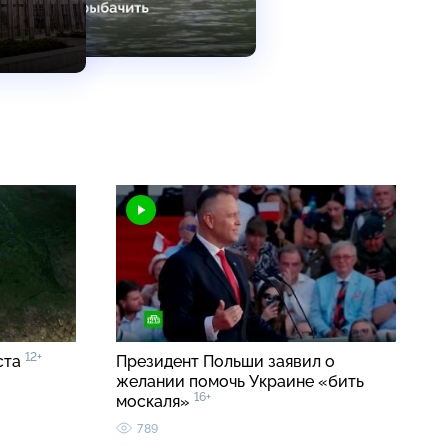
12+
ста
Президент Польши заявил о
желании помочь Украине «бить
16+
москаля»
789