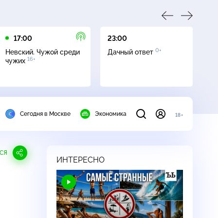
17:00
23:00
23
0+
Невский. Чужой среди
Дачный ответ
С
16+
чужих
Сегодня в Москве
Экономика
18+
СЯ
ИНТЕРЕСНО