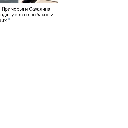
в Приморья и Сахалина
водят ужас на рыбаков и
16+
щих