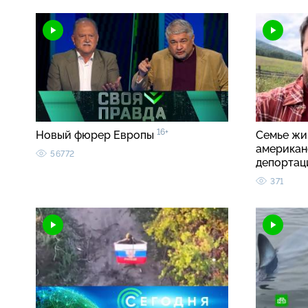
16+
Новый фюрер Европы
Семье жи
американ
56772
депортац
371