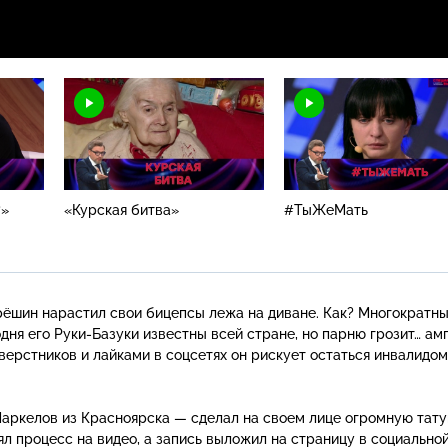
?»
«Курская битва»
#ТыЖеМать
ёшин нарастил свои бицепсы лежа на диване. Как? Многократн
одня его
Руки-Базуки
известны всей стране, но парню грозит… ам
верстников и лайками в соцсетях он рискует остаться инвалидом
аркелов из Красноярска — сделал на своем лице огромную тат
ял процесс на видео, а запись выложил на страницу в социальной