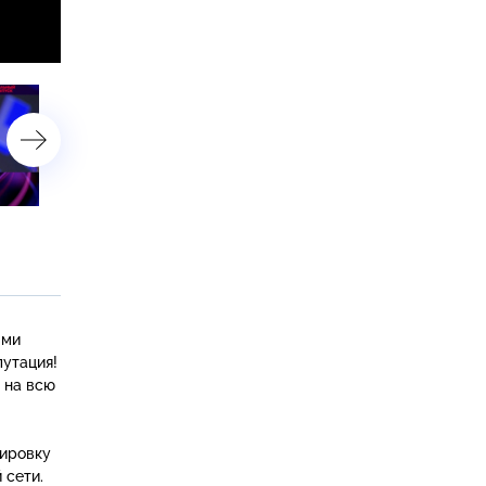
«Грязные игры»
«Продать ребенка»
ыми
путация!
 на всю
уировку
 сети.