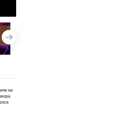
«Секс под наркозом»
«Непорочное зачатие»
или на
овора
ался