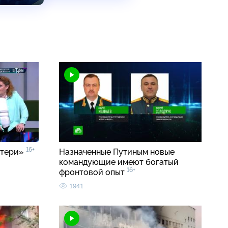
16+
атери»
Назначенные Путиным новые
командующие имеют богатый
16+
фронтовой опыт
1941