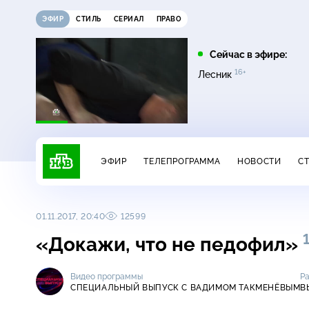
ЭФИР
СТИЛЬ
СЕРИАЛ
ПРАВО
22:30
01:45
Сейчас в эфире:
16+
16+
16+
16+
Темная лошадка
Лесник
Лесник
ЭФИР
ТЕЛЕПРОГРАММА
НОВОСТИ
С
01.11.2017, 20:40
12599
«Докажи, что не педофил»
Видео программы
Р
СПЕЦИАЛЬНЫЙ ВЫПУСК С ВАДИМОМ ТАКМЕНЁВЫМ
В