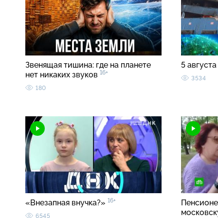
Звенящая тишина: где на планете
5 августа
16+
нет никаких звуков
3534
180
16+
«Внезапная внучка?»
Пенсионе
московск
6545