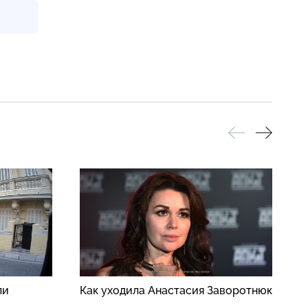
ли
Как уходила Анастасия Заворотнюк
С
с