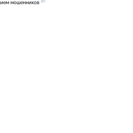
16+
нием мошенников