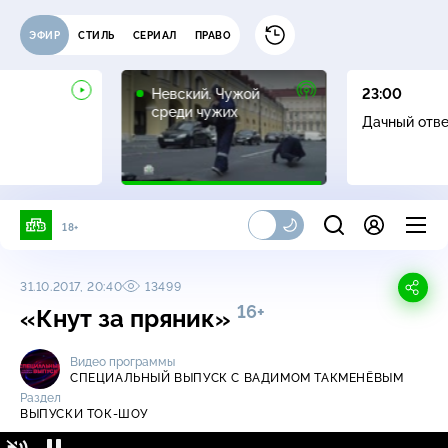
ЭФИР
СТИЛЬ
СЕРИАЛ
ПРАВО
16+
Невский. Чужой
23:00
среди чужих
Дачный отв
18+
31.10.2017, 20:40
13499
16+
«Кнут за пряник»
Видео программы
СПЕЦИАЛЬНЫЙ ВЫПУСК С ВАДИМОМ ТАКМЕНЁВЫМ
Раздел
ВЫПУСКИ ТОК-ШОУ