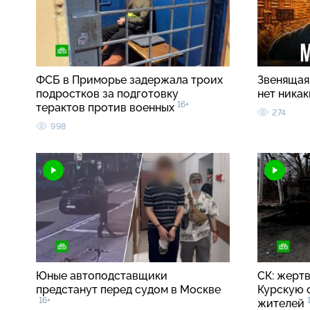
ФСБ в Приморье задержала троих
Звенящая 
подростков за подготовку
нет ника
16+
терактов против военных
274
998
Юные автоподставщики
СК: жерт
предстанут перед судом в Москве
Курскую 
16+
жителей