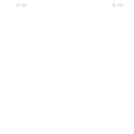
66
721