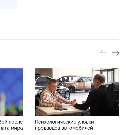
бой после
Психологические уловки
И
ната мира
продавцов автомобилей
к