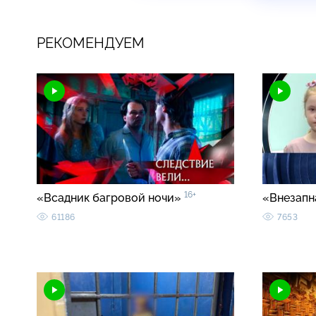
РЕКОМЕНДУЕМ
16+
«Всадник багровой ночи»
«Внезапн
61186
7653