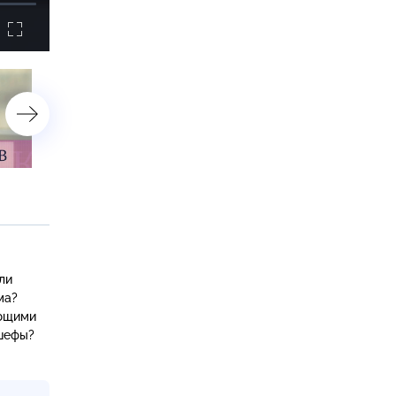
астройки
Роман Петруца
Сергей Чернышёв
ли
ма?
иющими
 шефы?