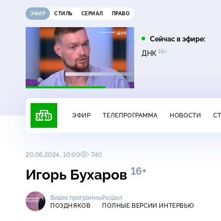
ЭФИР
СТИЛЬ
СЕРИАЛ
ПРАВО
07:35
08:05
Сейчас в эфире:
16+
16+
16+
Лесник
Лесник. Своя земля
ДНК
ЭФИР
ТЕЛЕПРОГРАММА
НОВОСТИ
С
20.06.2024, 10:00
740
16+
Игорь Бухаров
Видео программы
Раздел
ПОЗДНЯКОВ
ПОЛНЫЕ ВЕРСИИ ИНТЕРВЬЮ