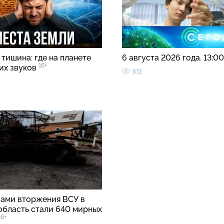
тишина: где на планете
6 августа 2026 года. 13:0
16+
ких звуков
611
вами вторжения ВСУ в
область стали 640 мирных
16+