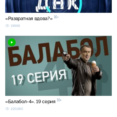
16+
«Развратная вдова?»
19969
16+
«Балабол-4». 19 серия
220280