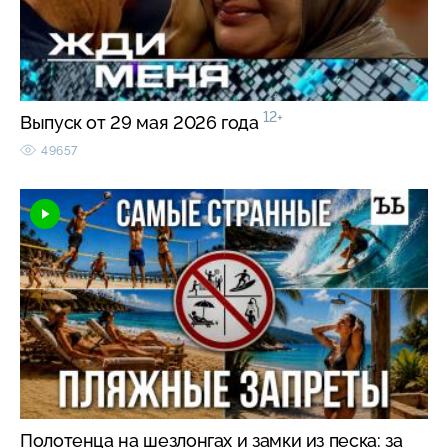
12+
Выпуск от 29 мая 2026 года
49657
Полотенца на шезлонгах и замки из песка: за