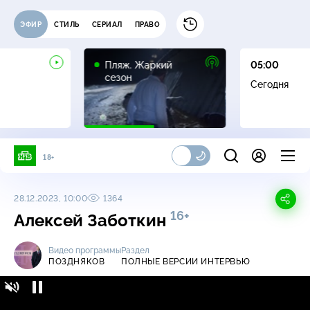
ЭФИР
СТИЛЬ
СЕРИАЛ
ПРАВО
16+
Пляж. Жаркий
05:00
сезон
Сегодня
18+
28.12.2023, 10:00
1364
16+
Алексей Заботкин
Видео программы
Раздел
ПОЗДНЯКОВ
ПОЛНЫЕ ВЕРСИИ ИНТЕРВЬЮ
Поздняков / Полные версии интервью /
16+