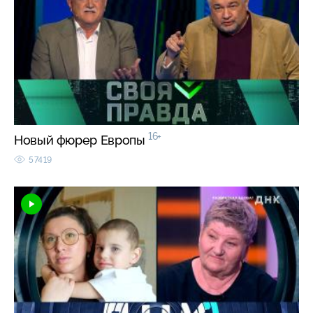
16+
Новый фюрер Европы
57419