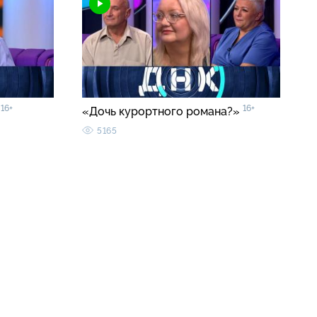
16+
16+
»
«Дочь курортного романа?»
5165