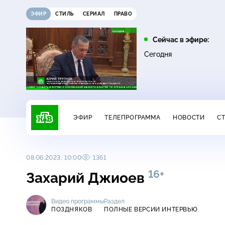
ЭФИР
СТИЛЬ
СЕРИАЛ
ПРАВО
10:25
11:00
Сейчас в эфире:
16+
ЧП
ДНК
Сегодня
ЭФИР
ТЕЛЕПРОГРАММА
НОВОСТИ
С
08.06.2023, 10:00
1361
16+
Захарий Джиоев
Видео программы
Раздел
ПОЗДНЯКОВ
ПОЛНЫЕ ВЕРСИИ ИНТЕРВЬЮ