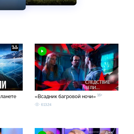
16+
планете
«Всадник багровой ночи»
61324