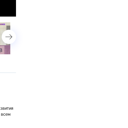
Алексей Комиссаров
Сергей Чирков
в
азвития
 всем