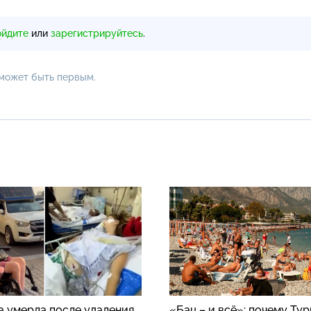
ойдите
или
зарегистрируйтесь
.
 может быть первым.
а умерла после удаления
«Бац – и всё»: почему Ту