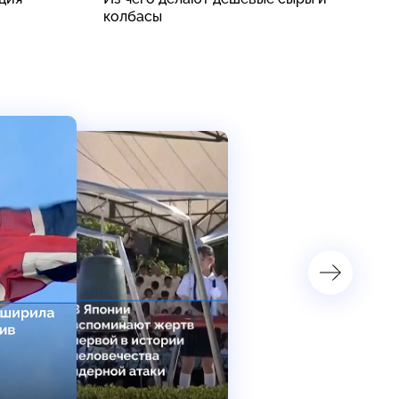
колбасы
п