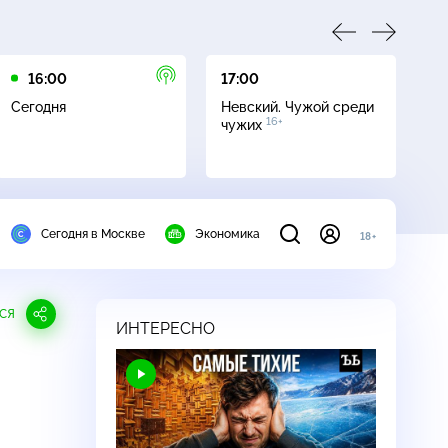
16:00
17:00
21
Сегодня
Невский. Чужой среди
Се
16+
чужих
Сегодня в Москве
Экономика
18+
СЯ
ИНТЕРЕСНО