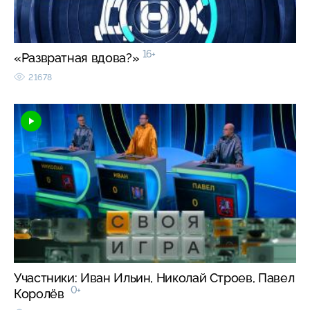
16+
«Развратная вдова?»
21678
Участники: Иван Ильин, Николай Строев, Павел
0+
Королёв