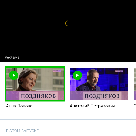
Анна Попова
Видео
проигрыватель
загружается.
Анна Попова
Анатолий Петрукович
С
В ЭТОМ ВЫПУСКЕ: