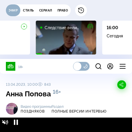
ЭФИР
СТИЛЬ
СЕРИАЛ
ПРАВО
16+
Следствие вели…
16:00
Сегодня
18+
13.04.2023, 10:00
843
16+
Анна Попова
Видео программы
Раздел
ПОЗДНЯКОВ
ПОЛНЫЕ ВЕРСИИ ИНТЕРВЬЮ
Поздняков / Полные версии интервью /
16+