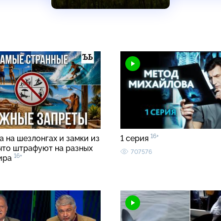
16+
 на шезлонгах и замки из
1 серия
 что штрафуют на разных
707576
16+
ира