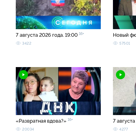
16+
7 августа 2026 года. 19:00
Новый ф
3422
57501
16+
«Развратная вдова?»
7 августа
20034
4277