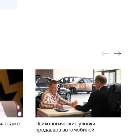
 массаже
Психологические уловки
А
продавцов автомобилей
п