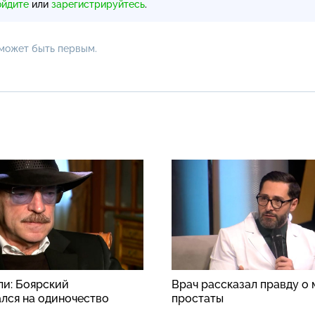
ойдите
или
зарегистрируйтесь
.
 может быть первым.
ли: Боярский
Врач рассказал правду о
лся на одиночество
простаты