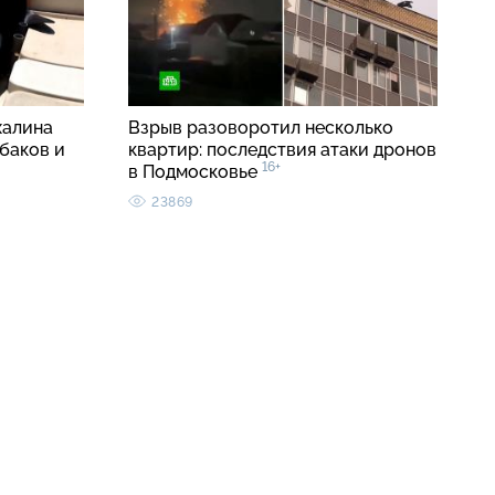
халина
Взрыв разоворотил несколько
баков и
квартир: последствия атаки дронов
16+
в Подмосковье
23869