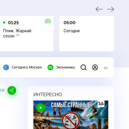
01:25
05:00
05
Пляж. Жаркий
Сегодня
Пл
16+
сезон
с
Сегодня в Москве
Экономика
18+
СЯ
ИНТЕРЕСНО