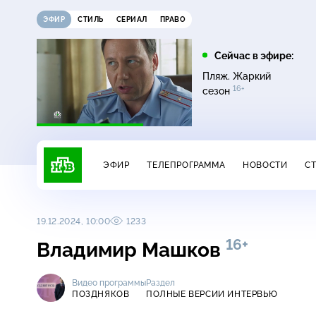
ЭФИР
СТИЛЬ
СЕРИАЛ
ПРАВО
16:00
17:00
Сейчас в эфире:
ди
Сегодня
Невский. Чужой среди
Пляж. Жаркий
16+
чужих
16+
сезон
ЭФИР
ТЕЛЕПРОГРАММА
НОВОСТИ
С
19.12.2024, 10:00
1233
16+
Владимир Машков
Видео программы
Раздел
ПОЗДНЯКОВ
ПОЛНЫЕ ВЕРСИИ ИНТЕРВЬЮ