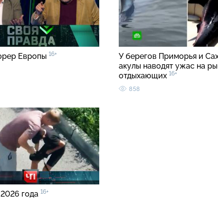
16+
юрер Европы
У берегов Приморья и Са
акулы наводят ужас на ры
16+
отдыхающих
858
16+
 2026 года