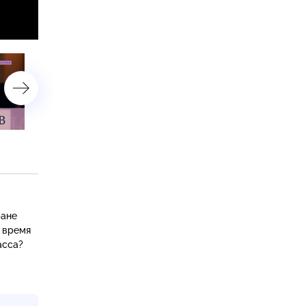
Иван Карпушкин
Владимир Чуланов
ране
 время
асса?