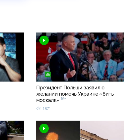
Президент Польши заявил о
желании помочь Украине «бить
16+
москаля»
1871