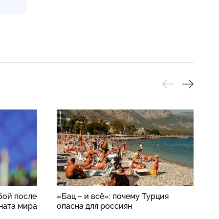
бой после
«Бац – и всё»: почему Турция
С
ната мира
опасна для россиян
с
б