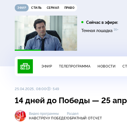
ЭФИР
СТИЛЬ
СЕРИАЛ
ПРАВО
16:00
17:00
Сейчас в эфире:
16+
на
Сегодня
Невский. Чужой среди
Темная лошадка
16+
чужих
ЭФИР
ТЕЛЕПРОГРАММА
НОВОСТИ
С
25.04.2025, 08:00
549
14 дней до Победы — 25 апр
Видео программы
Раздел
НАВСТРЕЧУ ПОБЕДЕ!
ОБРАТНЫЙ ОТСЧЕТ