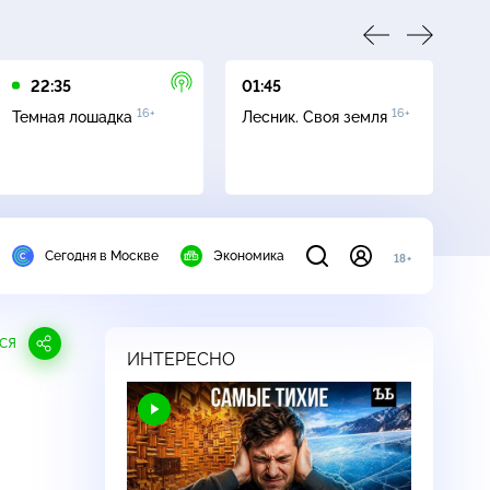
22:35
01:45
03
16+
16+
Темная лошадка
Лесник. Своя земля
Ут
Сегодня в Москве
Экономика
18+
СЯ
ИНТЕРЕСНО