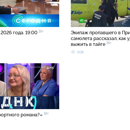
16+
 2026 года. 19:00
Экипаж пропавшего в Пр
самолета рассказал, как 
16+
выжить в тайге
308
16+
рортного романа?»