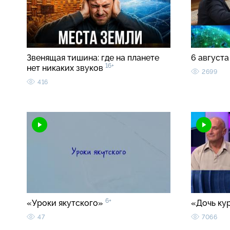
Звенящая тишина: где на планете
6 августа
16+
нет никаких звуков
2699
416
6+
«Уроки якутского»
«Дочь ку
47
7066