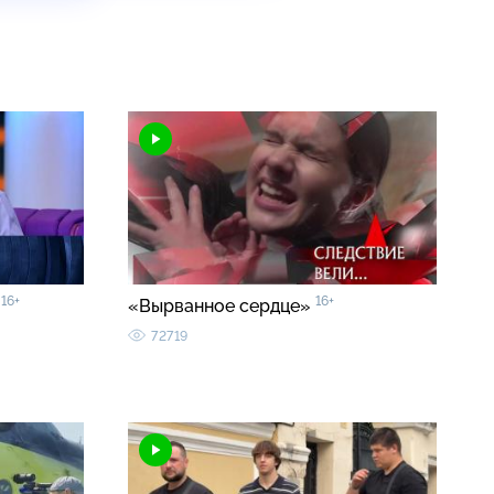
16+
16+
»
«Вырванное сердце»
72719