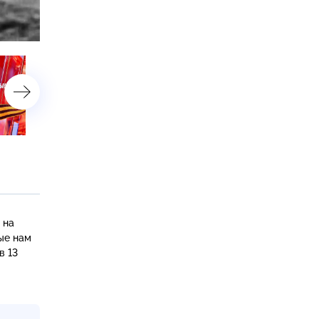
астройки
18 дней до Победы —
19 дней до Победы —
21 апреля 1945 года
20 апреля 1945 года
 на
ые нам
в 13