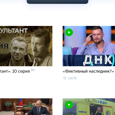
16+
тант». 10 серия
«Фиктивный наследник?
11076