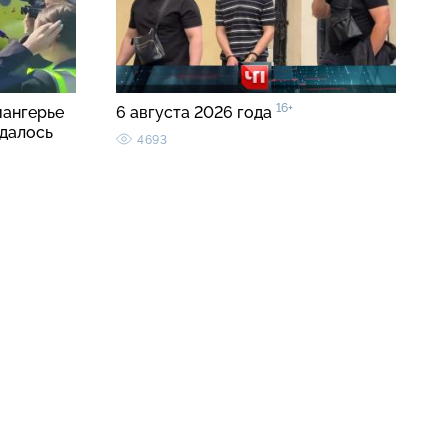
16+
иангерье
6 августа 2026 года
удалось
4693