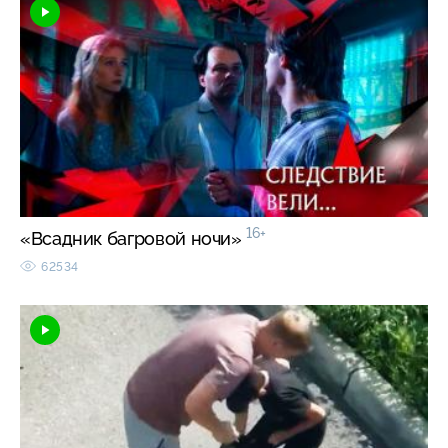
16+
«Всадник багровой ночи»
62534