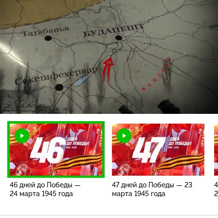
Загрузка
:
100.00%
/
Наст
46 дней до Победы —
47 дней до Победы — 23
4
24 марта 1945 года
марта 1945 года
2