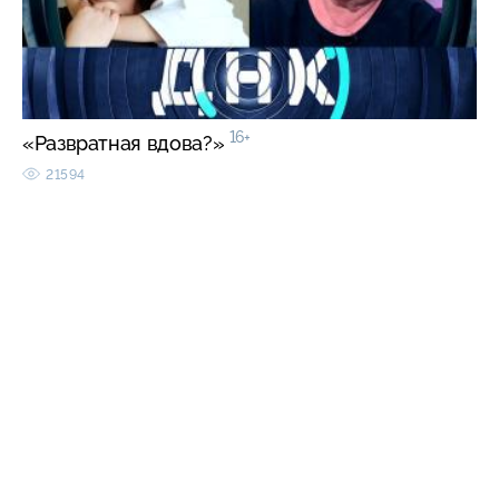
16+
«Развратная вдова?»
21594