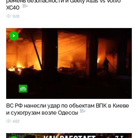
ремень безопасности и Geely Atlas vs Volvo
16+
XC40
926
ВС РФ нанесли удар по объектам ВПК в Киеве
16+
и сухогрузам возле Одессы
462