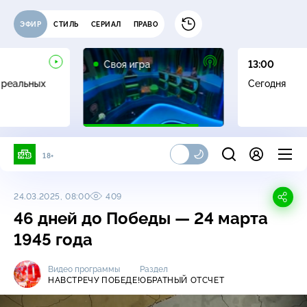
ЭФИР
СТИЛЬ
СЕРИАЛ
ПРАВО
0+
Своя игра
13:00
 реальных
Сегодня
18+
24.03.2025, 08:00
409
46 дней до Победы — 24 марта
1945 года
Видео программы
Раздел
НАВСТРЕЧУ ПОБЕДЕ!
ОБРАТНЫЙ ОТСЧЕТ