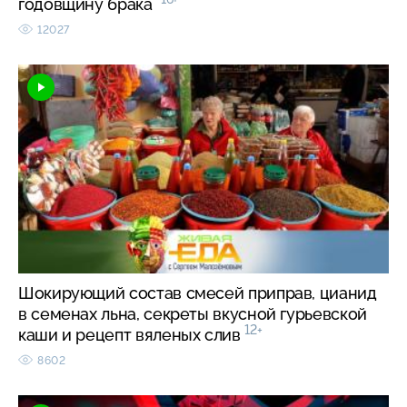
годовщину брака
12027
Шокирующий состав смесей приправ, цианид
в семенах льна, секреты вкусной гурьевской
12+
каши и рецепт вяленых слив
8602