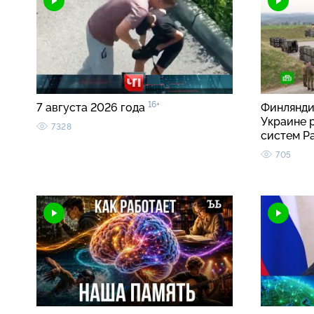
16+
7 августа 2026 года
Финлянди
Украине 
7328
систем Pa
705