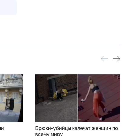
ли
Брюки-убийцы калечат женщин по
В
всему миру
п