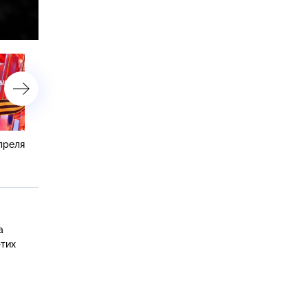
астройки
преля
33 дня до Победы — 6
34 дня до Победы — 5
апреля 1945 года
апреля 1945 года
а
этих