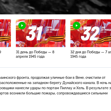
Загрузка
:
100.00%
Н
9
31 день до Победы — 8
32 дня до Победы — 7 а
апреля 1945 года
1945 года
аинского фронта, продолжая уличные бои в Вене, очистили от
расположенные на западном берегу Дунайского канала. В ночь н
овщики нанесли удары по портам Пиллау и Хель. В результате 
портов возникли большие пожары, сопровождавшиеся сильными