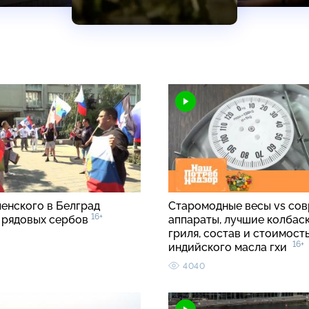
ленского в Белград
Старомодные весы vs со
16+
 рядовых сербов
аппараты, лучшие колбаск
гриля, состав и стоимост
16+
индийского масла гхи
4040