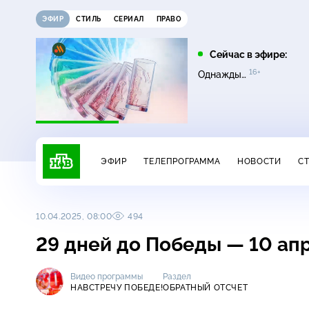
ЭФИР
СТИЛЬ
СЕРИАЛ
ПРАВО
07:20
08:00
Сейчас в эфире:
16+
12+
16+
Инженеры Победы
Чудо техники
Однажды…
ЭФИР
ТЕЛЕПРОГРАММА
НОВОСТИ
С
10.04.2025, 08:00
494
29 дней до Победы — 10 апр
Видео программы
Раздел
НАВСТРЕЧУ ПОБЕДЕ!
ОБРАТНЫЙ ОТСЧЕТ