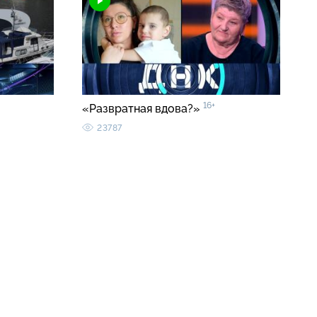
16+
«Развратная вдова?»
23787