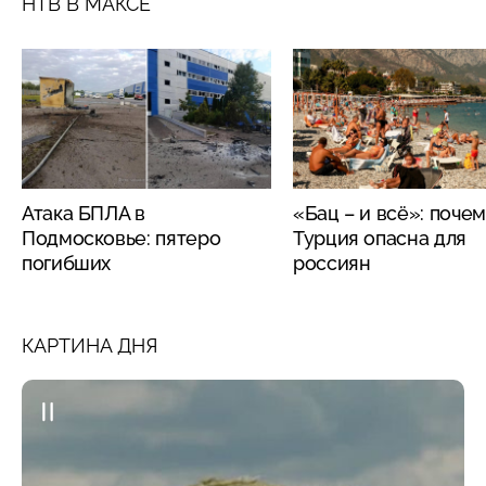
НТВ В МАКСЕ
Атака БПЛА в
«Бац – и всё»: поче
Подмосковье: пятеро
Турция опасна для
погибших
россиян
КАРТИНА ДНЯ