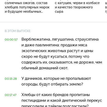
солнечных ожогов, состав
с катушек, черви в колбасе
ш
хлебцев популярных марок
и качество творожного
в
и будущее необычных
сыра
г
видов мяса
В ЭТОМ ВЫПУСКЕ:
Верблюжатина, лягушатина, страусятина
00:00:57
и даже павлинятина: продажи мяса
экзотических животных растут и цены
скоро не будут кусаться, потому что
содержать их, оказывается, не дороже, чем
обычный домашний скот.
У дачников, которые не пропалывают
00:15:28
огороды, будут отбирать землю?
Хлебцы от каких брендов пропитаны
00:17:47
пестицидами и какой диетический перекус
пересолили и тайком подсластили?