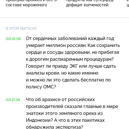
составе мороженого
дефицит копченостей
ц
В ЭТОМ ВЫПУСКЕ:
От сердечных заболеваний каждый год
00:01:06
умирает миллион россиян. Как сохранить
сердце и сосуды здоровыми, не прибегая
к дорогим распиаренным процедурам?
Говорит ли правду ЭКГ или лучше сдать
анализы крови, но какие именно
и можно ли это сделать бесплатно по
полису ОМС?
Что об арахисе от российских
00:17:39
производителей сказали главные в мире
знатоки этого земляного ореха из
Индонезии? А что в этих пакетиках
обнаружила экспертиза?