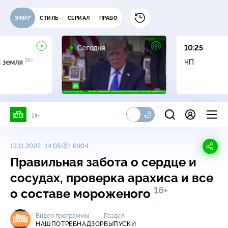
ЭФИР
СТИЛЬ
СЕРИАЛ
ПРАВО
Сегодня
10:25
16+
я земля
ЧП
18+
13.11.2022, 14:05
6904
Правильная забота о сердце и
сосудах, проверка арахиса и все
16+
о составе мороженого
Видео программы
Раздел
НАШПОТРЕБНАДЗОР
ВЫПУСКИ