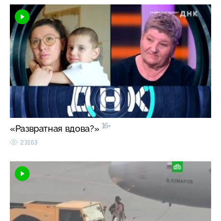
16+
«Развратная вдова?»
23163