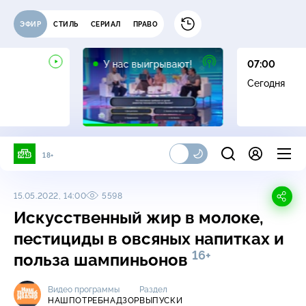
ЭФИР
СТИЛЬ
СЕРИАЛ
ПРАВО
12+
У нас выигрывают!
07:00
Сегодня
18+
15.05.2022, 14:00
5598
Искусственный жир в молоке,
пестициды в овсяных напитках и
16+
польза шампиньонов
Видео программы
Раздел
НАШПОТРЕБНАДЗОР
ВЫПУСКИ