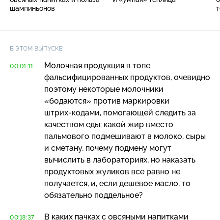
шампиньонов
т
В ЭТОМ ВЫПУСКЕ:
Молочная продукция в топе
00:01:11
фальсифицированных продуктов, очевидно
поэтому некоторые молочники
«бодаются» против маркировки
штрих-кодами
, помогающей следить за
качеством еды: какой жир вместо
пальмового подмешивают в молоко, сыры
и сметану, почему подмену могут
вычислить в лабораториях, но наказать
продуктовых жуликов все равно не
получается, и, если дешевое масло, то
обязательно поддельное?
В каких пачках с овсяными напитками
00:18:37