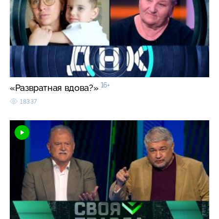
16+
«Развратная вдова?»
18337