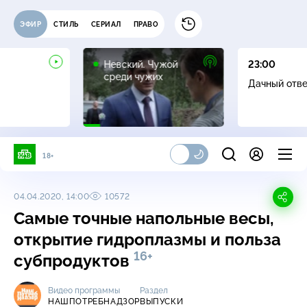
ЭФИР
СТИЛЬ
СЕРИАЛ
ПРАВО
16+
Невский. Чужой
23:00
среди чужих
Дачный отв
18+
04.04.2020, 14:00
10572
Самые точные напольные весы,
открытие гидроплазмы и польза
16+
субпродуктов
Видео программы
Раздел
НАШПОТРЕБНАДЗОР
ВЫПУСКИ