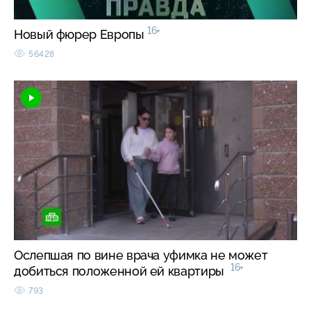
16+
Новый фюрер Европы
56428
Ослепшая по вине врача уфимка не может
16+
добиться положенной ей квартиры
793