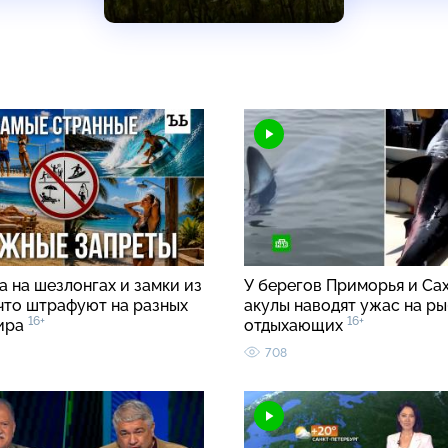
 на шезлонгах и замки из
У берегов Приморья и Са
 что штрафуют на разных
акулы наводят ужас на ры
16+
16+
ира
отдыхающих
708