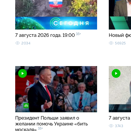
16+
7 августа 2026 года. 19:00
Новый ф
2034
56925
Президент Польши заявил о
7 августа
желании помочь Украине «бить
3743
16+
москаля»