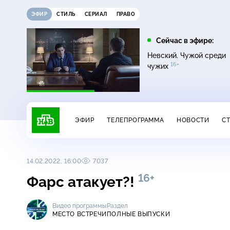
ЭФИР
СТИЛЬ
СЕРИАЛ
ПРАВО
12:00
13:00
Сейчас в эфире:
16+
Жди меня
Сегодня
Невский. Чужой среди
16+
чужих
ЭФИР
ТЕЛЕПРОГРАММА
НОВОСТИ
С
14.02.2022, 16:00
7037
16+
Фарс атакует?!
Видео программы
Раздел
МЕСТО ВСТРЕЧИ
ПОЛНЫЕ ВЫПУСКИ