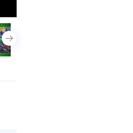
На своей волне?!
Взять и отменить?!