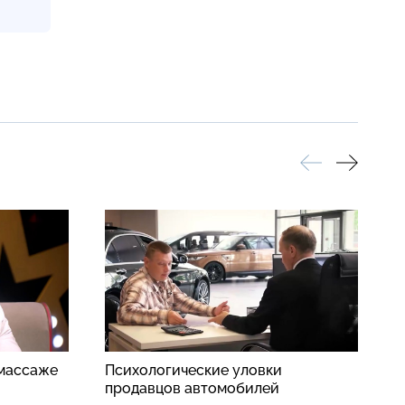
 массаже
Психологические уловки
К
продавцов автомобилей
о