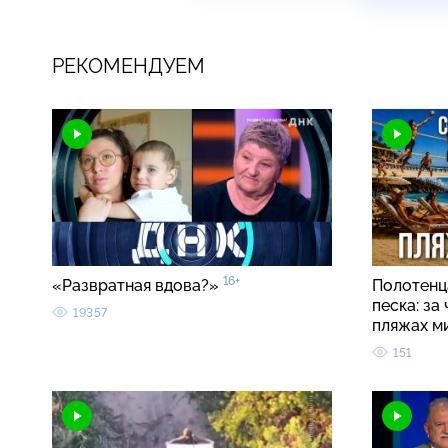
РЕКОМЕНДУЕМ
16+
«Развратная вдова?»
Полотенца
песка: за
19357
пляжах м
151