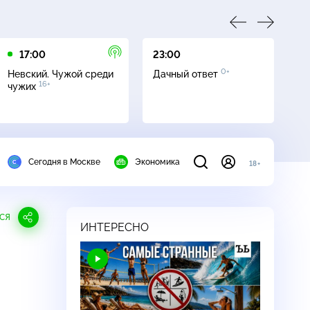
17:00
23:00
23
0+
Невский. Чужой среди
Дачный ответ
С
16+
чужих
Сегодня в Москве
Экономика
18+
СЯ
ИНТЕРЕСНО