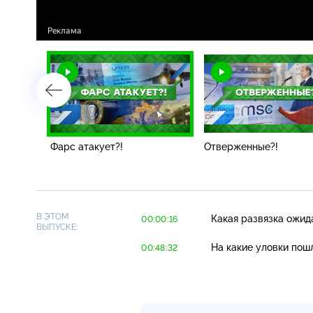
Фарс атакует?!
Отверженные?!
В ЭТОМ
Какая развязка ожид
00:00:16
ВЫПУСКЕ:
На какие уловки пош
00:48:32