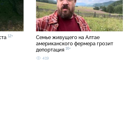
12+
ста
Семье живущего на Алтае
американского фермера грозит
16+
депортация
419