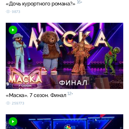
16+
«Дочь курортного романа?»
9873
12+
«Маска». 7 сезон. Финал
259773