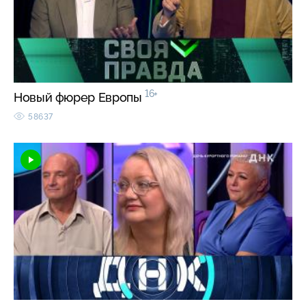
16+
Новый фюрер Европы
58637