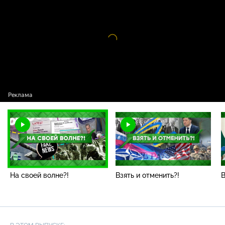
волне?!
Видео
проигрыватель
загружается.
На своей волне?!
Взять и отменить?!
В