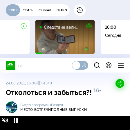
ЭФИР
СТИЛЬ
СЕРИАЛ
ПРАВО
16+
Следствие вели…
16:00
Сегодня
18+
24.08.2021, 16:00
4343
16+
Отколоться и забыться?!
Видео программы
Раздел
МЕСТО ВСТРЕЧИ
ПОЛНЫЕ ВЫПУСКИ
Место встречи / Полные выпуски /
16+