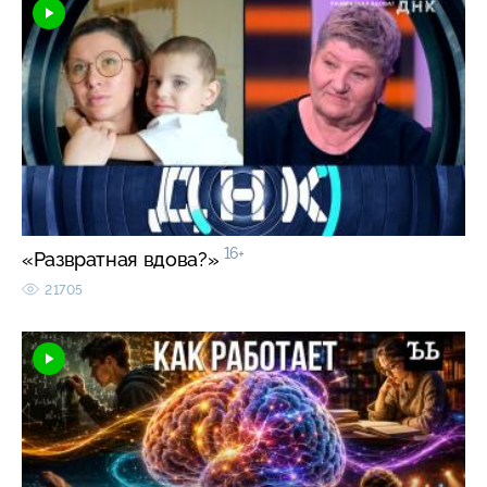
16+
«Развратная вдова?»
21705