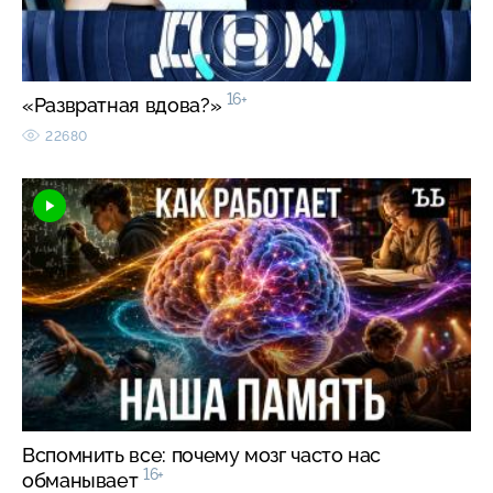
16+
«Развратная вдова?»
22680
Вспомнить все: почему мозг часто нас
16+
обманывает