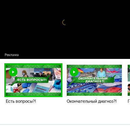
вопросы?!
Видео
проигрыватель
загружается.
Есть вопросы?!
Окончательный диагноз?!
Г