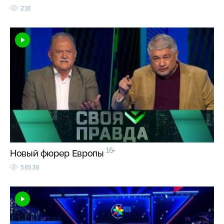
218
16+
Новый фюрер Европы
58538