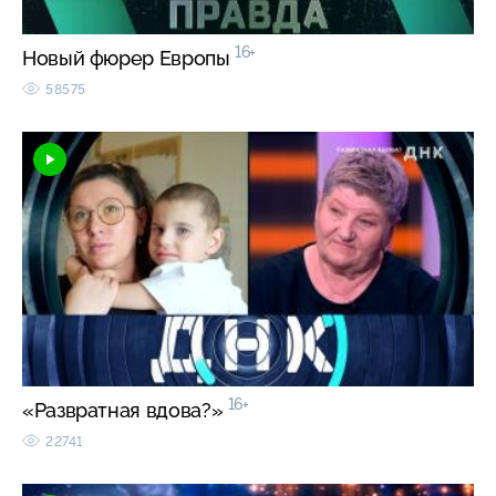
16+
Новый фюрер Европы
58575
16+
«Развратная вдова?»
22741