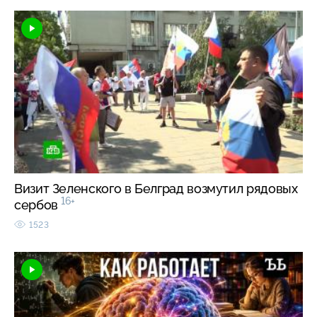
Визит Зеленского в Белград возмутил рядовых
16+
сербов
1523