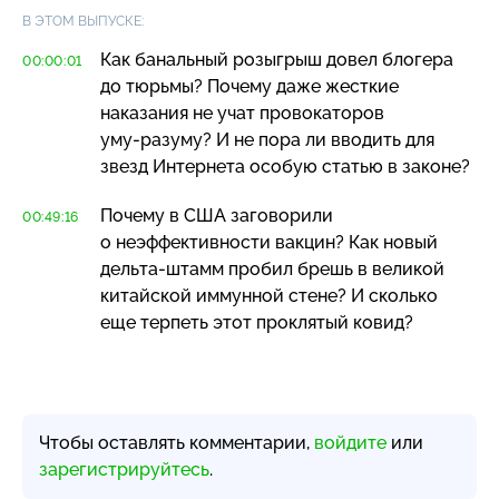
В ЭТОМ ВЫПУСКЕ:
Как банальный розыгрыш довел блогера
00:00:01
до тюрьмы? Почему даже жесткие
наказания не учат провокаторов
уму-разуму
? И не пора ли вводить для
звезд Интернета особую статью в законе?
Почему в США заговорили
00:49:16
о неэффективности вакцин? Как новый
дельта-штамм
пробил брешь в великой
китайской иммунной стене? И сколько
еще терпеть этот проклятый ковид?
Чтобы оставлять комментарии,
войдите
или
зарегистрируйтесь
.