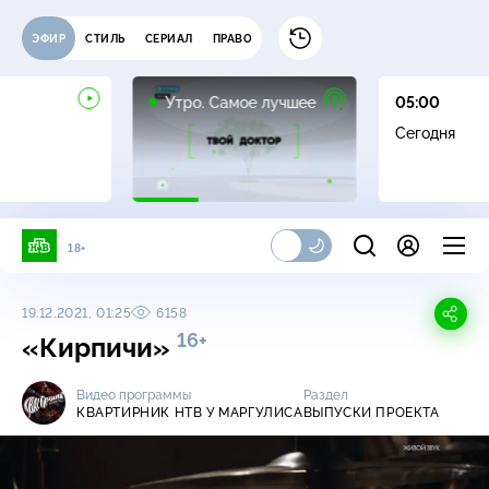
ЭФИР
СТИЛЬ
СЕРИАЛ
ПРАВО
16+
Утро. Самое лучшее
05:00
Сегодня
18+
19.12.2021, 01:25
6158
16+
«Кирпичи»
Видео программы
Раздел
КВАРТИРНИК НТВ У МАРГУЛИСА
ВЫПУСКИ ПРОЕКТА