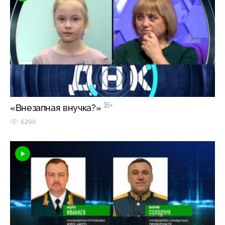
16+
«Внезапная внучка?»
6296