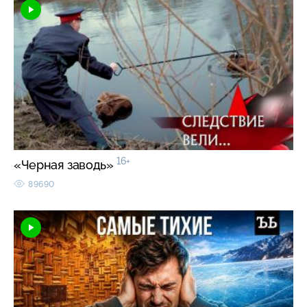
16+
«Черная заводь»
89690