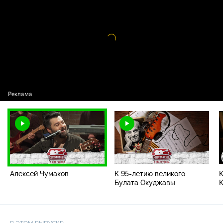
проекта / Алексей Чумаков
Видео
проигрыватель
загружается.
Алексей Чумаков
К 95-летию великого
Булата Окуджавы
К