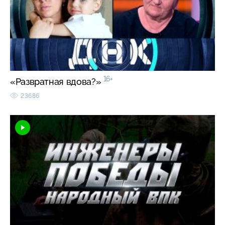
16+
«Развратная вдова?»
23686